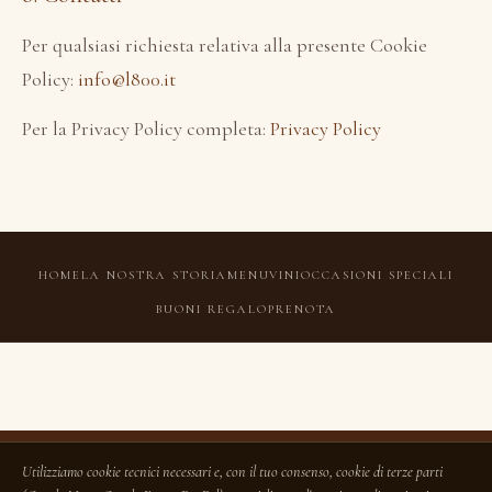
Per qualsiasi richiesta relativa alla presente Cookie
Policy:
info@l800.it
Per la Privacy Policy completa:
Privacy Policy
HOME
LA NOSTRA STORIA
MENU
VINI
OCCASIONI SPECIALI
BUONI REGALO
PRENOTA
L'800
Utilizziamo cookie tecnici necessari e, con il tuo consenso, cookie di terze parti