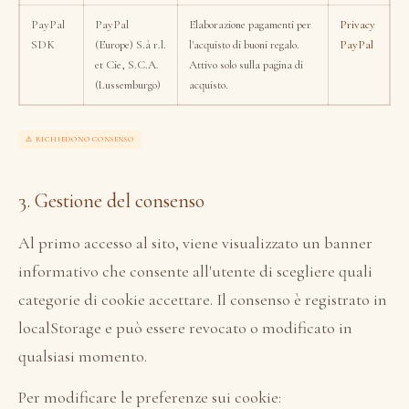
PayPal
PayPal
Elaborazione pagamenti per
Privacy
SDK
(Europe) S.à r.l.
l'acquisto di buoni regalo.
PayPal
et Cie, S.C.A.
Attivo solo sulla pagina di
(Lussemburgo)
acquisto.
⚠ RICHIEDONO CONSENSO
3. Gestione del consenso
Al primo accesso al sito, viene visualizzato un banner
informativo che consente all'utente di scegliere quali
categorie di cookie accettare. Il consenso è registrato in
localStorage e può essere revocato o modificato in
qualsiasi momento.
Per modificare le preferenze sui cookie: