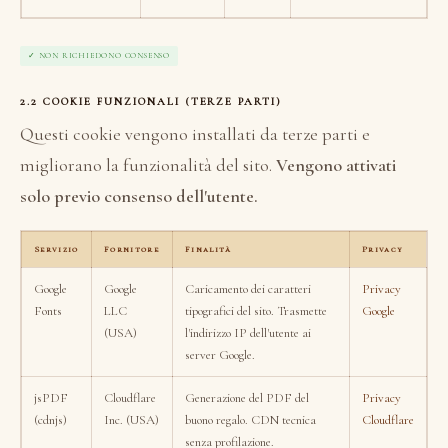
✓ NON RICHIEDONO CONSENSO
2.2 COOKIE FUNZIONALI (TERZE PARTI)
Questi cookie vengono installati da terze parti e
migliorano la funzionalità del sito.
Vengono attivati
solo previo consenso dell'utente.
Servizio
Fornitore
Finalità
Privacy
Google
Google
Caricamento dei caratteri
Privacy
Fonts
LLC
tipografici del sito. Trasmette
Google
(USA)
l'indirizzo IP dell'utente ai
server Google.
jsPDF
Cloudflare
Generazione del PDF del
Privacy
(cdnjs)
Inc. (USA)
buono regalo. CDN tecnica
Cloudflare
senza profilazione.