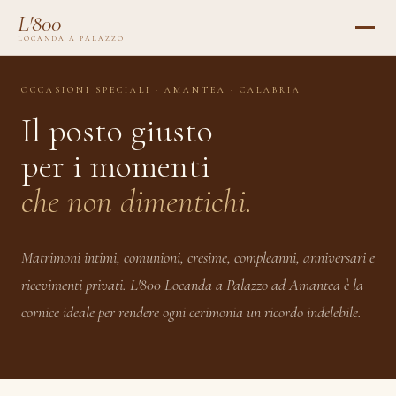
L'800
LOCANDA A PALAZZO
OCCASIONI SPECIALI · AMANTEA · CALABRIA
Il posto giusto
per i momenti
che non dimentichi.
Matrimoni intimi, comunioni, cresime, compleanni, anniversari e
ricevimenti privati. L'800 Locanda a Palazzo ad Amantea è la
cornice ideale per rendere ogni cerimonia un ricordo indelebile.