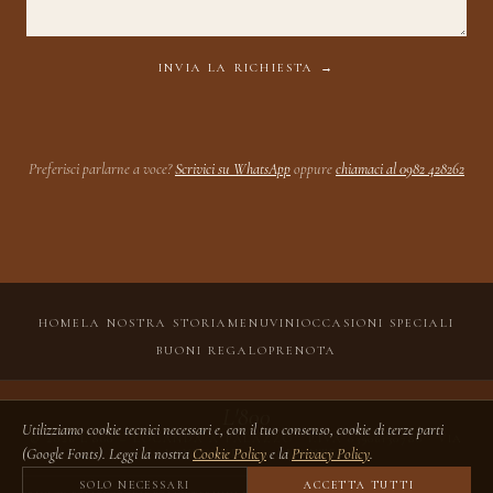
INVIA LA RICHIESTA →
Preferisci parlarne a voce?
Scrivici su WhatsApp
oppure
chiamaci al 0982 428262
HOME
LA NOSTRA STORIA
MENU
VINI
OCCASIONI SPECIALI
BUONI REGALO
PRENOTA
L'800
Utilizziamo cookie tecnici necessari e, con il tuo consenso, cookie di terze parti
© 2026 L'800 – LOCANDA A PALAZZO · P.IVA 03906130780 · VIA
(Google Fonts). Leggi la nostra
Cookie Policy
e la
Privacy Policy
.
CALAVECCHIA 53, AMANTEA
SOLO NECESSARI
ACCETTA TUTTI