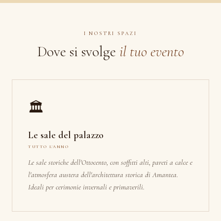
I NOSTRI SPAZI
Dove si svolge
il tuo evento
🏛
Le sale del palazzo
TUTTO L'ANNO
Le sale storiche dell'Ottocento, con soffitti alti, pareti a calce e
l'atmosfera austera dell'architettura storica di Amantea.
Ideali per cerimonie invernali e primaverili.