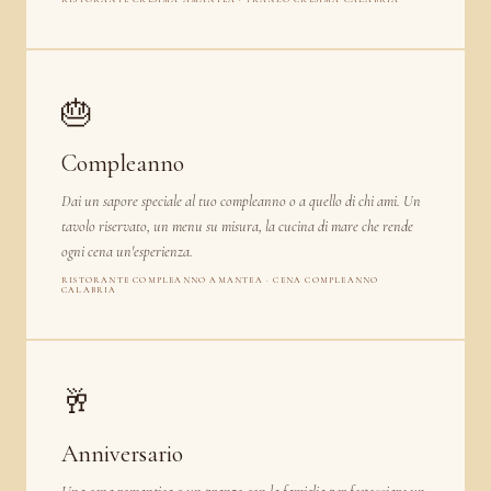
🎂
Compleanno
Dai un sapore speciale al tuo compleanno o a quello di chi ami. Un
tavolo riservato, un menu su misura, la cucina di mare che rende
ogni cena un'esperienza.
RISTORANTE COMPLEANNO AMANTEA · CENA COMPLEANNO
CALABRIA
🥂
Anniversario