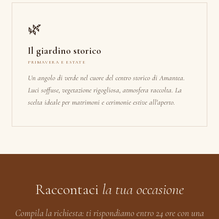
🌿
Il giardino storico
PRIMAVERA E ESTATE
Un angolo di verde nel cuore del centro storico di Amantea.
Luci soffuse, vegetazione rigogliosa, atmosfera raccolta. La
scelta ideale per matrimoni e cerimonie estive all'aperto.
Raccontaci
la tua occasione
Compila la richiesta: ti rispondiamo entro 24 ore con una