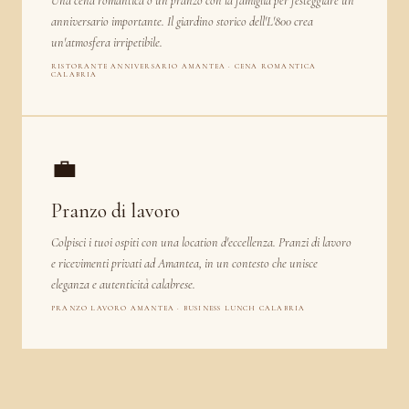
Una cena romantica o un pranzo con la famiglia per festeggiare un
anniversario importante. Il giardino storico dell'L'800 crea
un'atmosfera irripetibile.
RISTORANTE ANNIVERSARIO AMANTEA · CENA ROMANTICA
CALABRIA
💼
Pranzo di lavoro
Colpisci i tuoi ospiti con una location d'eccellenza. Pranzi di lavoro
e ricevimenti privati ad Amantea, in un contesto che unisce
eleganza e autenticità calabrese.
PRANZO LAVORO AMANTEA · BUSINESS LUNCH CALABRIA