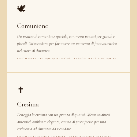
🕊️
Comunione
Un pranzo di comunione speciale, con menu pensati per grandi e
piccoli. Un'occasione per far vivere un momento di festa autentico
nel cuore di Amantea.
RISTORANTE COMUNIONE AMANTEA · PRANZO PRIMA COMUNIONE
✝️
Cresima
Festeggia la cresima con un pranzo di qualità. Menu calabresi
autentici, ambiente elegante, cucina di pesce fresco per una
cerimonia ad Amantea da ricordare.
RISTORANTE CRESIMA AMANTEA · PRANZO CRESIMA CALABRIA