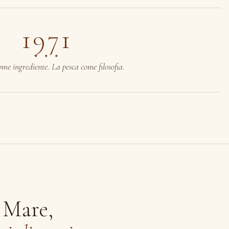
1971
✦ ✦ ✦
ome ingrediente. La pesca come filosofia.
 Mare,