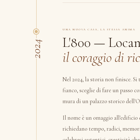
UNA NUOVA CASA, LA STESSA ANIMA
L'800 — Locan
2024
il coraggio di r
Nel 2024, la storia non finisce. Si
fianco, sceglie di fare un passo co
mura di un palazzo storico dell'
Il nome è un omaggio all'edificio 
richiedano tempo, radici, memoria.
calabresi autentici, creatività che