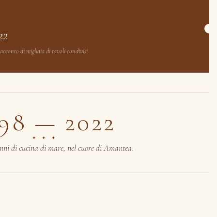
22
conto di migliaia di tavoli condivisi
98 — 2022
✦ ✦ ✦
nni di cucina di mare, nel cuore di Amantea.