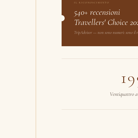
IL RICONOSCIMENTO
540+ recensioni
Travellers' Choice 20
TripAdvisor — non sono numeri: sono il rac
19
Ventiquattro a