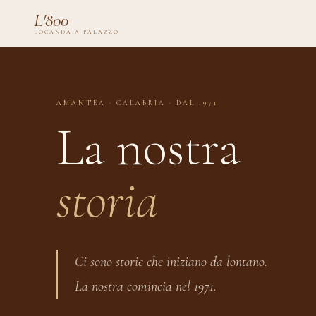
L'800
LOCANDA A PALAZZO
AMANTEA · CALABRIA · DAL 1971
La nostra
storia
Ci sono storie che iniziano da lontano.
La nostra comincia nel 1971.